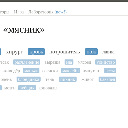
торы
Игра
Лаборатория
(new!)
 «
мясник
»
хирург
кровь
потрошитель
нож
лавка
тесак
расчленение
вырезка
еда
мясоед
убийство
живодёр
маньяк
сосиски
маккейн
ампутант
весы
голень
блондинка
тень
пикник
живот
бакалея
к
мозги
рубщик
коновалы