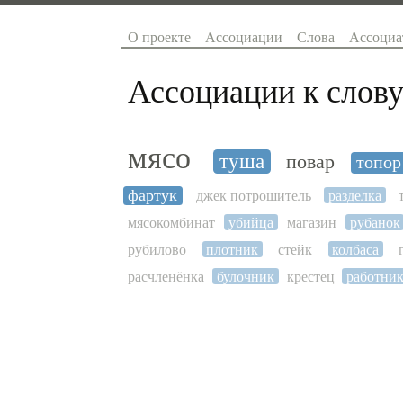
О проекте
Ассоциации
Слова
Ассоциа
Ассоциации к слову
мясо
туша
повар
топор
фартук
джек потрошитель
разделка
мясокомбинат
убийца
магазин
рубанок
рубилово
плотник
стейк
колбаса
расчленёнка
булочник
крестец
работни