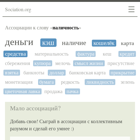
☰
Sociation.org
наличность
Ассоциации к слову «
»
деньги
кэш
наличие
кошелёк
карта
средства
материальность
фактура
кеш
кредит
сбережения
купюра
мелочь
смысл жизни
присутствие
взятка
банкноты
доллар
банковская карта
прикрытие
монетизация
бумага
редкость
ликвидность
зелень
цветочная лавка
продажа
пачка
Мало ассоциаций?
Добавь свои! Сыграй в ассоциации с коллективным
разумом и сделай его умнее :)