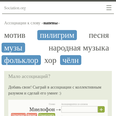
☰
Sociation.org
напевы
Ассоциации к слову «
»
мотив
пилигрим
песня
музы
народная музыка
фольклор
хор
чёлн
Мало ассоциаций?
Добавь свои! Сыграй в ассоциации с коллективным
разумом и сделай его умнее :)