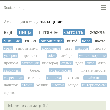
☰
Sociation.org
насыщение
Ассоциации к слову «
»
еда
пища
питание
сытость
жажда
упоение
голод
заполнение
питьё
вода
икота
уран
гипоталамус
кормление
цвет
паруса
чувство
углерод
проявление
обед
либидо
удовлетворение
прокорм
сатурация
кислород
отдых
вдох
пузо
мясо
гедонизм
белок
красочность
питательность
созревание
оттенок
полнота
завтрак
приём пищи
напиток
атомы
колики
настой
блюдо
интернет-мем
жратва
Мало ассоциаций?