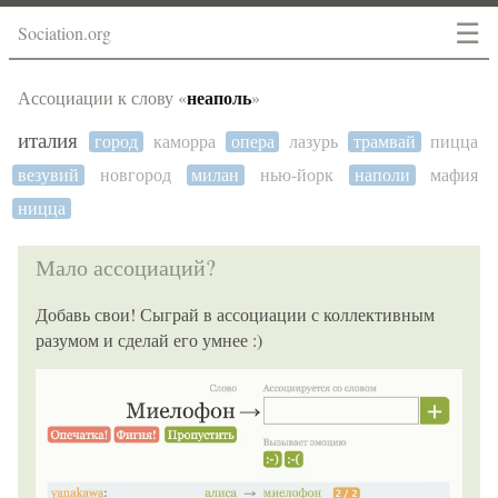
☰
Sociation.org
неаполь
Ассоциации к слову «
»
италия
город
каморра
опера
лазурь
трамвай
пицца
везувий
новгород
милан
нью-йорк
наполи
мафия
ницца
Мало ассоциаций?
Добавь свои! Сыграй в ассоциации с коллективным
разумом и сделай его умнее :)