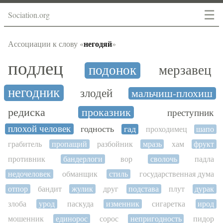
☰
Sociation.org
негодяй
Ассоциации к слову «
»
подлец
подонок
мерзавец
негодник
злодей
мальчиш-плохиш
редиска
проказник
преступник
плохой человек
годность
гад
проходимец
шапо
грабитель
пропащий
разбойник
мразь
хам
фрукт
противник
бандерлоги
вор
сволочь
падла
недочеловек
обманщик
стиль
государственная дума
отпор
бандит
жулик
друг
подстава
плут
дурак
злоба
урод
паскуда
изменник
сигаретка
ирод
мошенник
единорос
сорос
непригодность
пидор