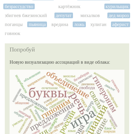
безрассудство
картёжник
курильщик
збигнев бжезинский
депутат
михалков
дед мороз
поганцы
пьяница
вредина
ложь
хулиган
аферист
говнюк
Попробуй
Новую визуализацию ассоциаций в виде облака: