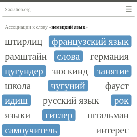
☰
Sociation.org
немецкий язык
Ассоциации к слову «
»
штирлиц
французский язык
рамштайн
слова
германия
цугундер
зюскинд
занятие
школа
чугуний
фауст
идиш
русский язык
рок
языки
гитлер
штальман
самоучитель
интерес