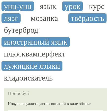
унц-унц
язык
урок
курс
лязг
мозаика
твёрдость
бутерброд
иностранный язык
плюсквамперфект
лужицкие языки
кладоискатель
Попробуй
Новую визуализацию ассоциаций в виде облака: