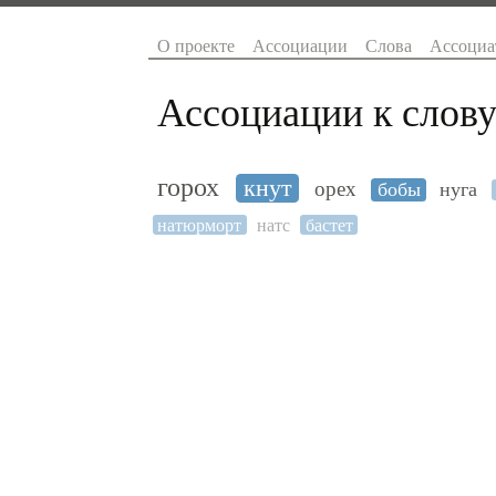
О проекте
Ассоциации
Слова
Ассоциа
Ассоциации к слову
горох
кнут
орех
бобы
нуга
натюрморт
натс
бастет