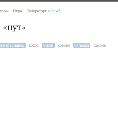
торы
Игра
Лаборатория
(new!)
 «
нут
»
вегетарианец
кокос
баран
корова
бутылка
фасоль