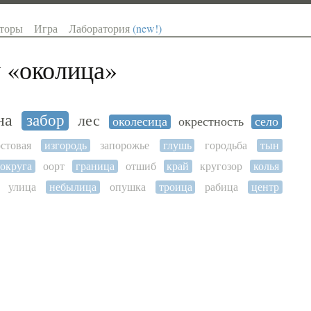
торы
Игра
Лаборатория
(new!)
 «
околица
»
на
забор
лес
околесица
окрестность
село
стовая
изгородь
запорожье
глушь
городьба
тын
округа
оорт
граница
отшиб
край
кругозор
колья
улица
небылица
опушка
троица
рабица
центр