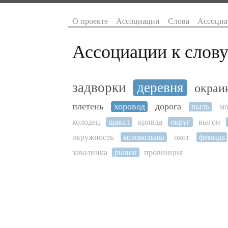
О проекте
Ассоциации
Слова
Ассоциа
Ассоциации к слову
задворки
деревня
окраи
плетень
хоровод
дорога
пыль
мо
колодец
шакал
кривда
округ
выгон
окружность
колокольцы
окот
фемида
завалинка
рынок
провинция