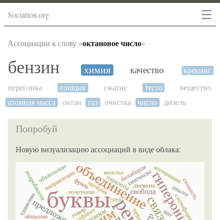
☰
Sociation.org
октановое число
Ассоциации к слову «
»
бензин
химия
качество
крекинг
перегонка
гонщик
сжатие
тесто
вещество
атомная масса
октан
газ
очистка
число
дизель
Попробуй
Новую визуализацию ассоциаций в виде облака: