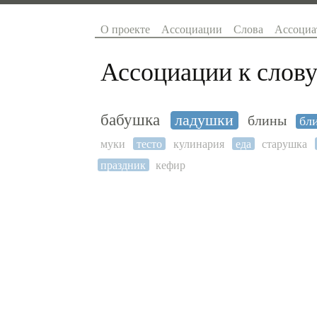
О проекте
Ассоциации
Слова
Ассоциа
Ассоциации к слову
бабушка
ладушки
блины
бл
муки
тесто
кулинария
еда
старушка
праздник
кефир