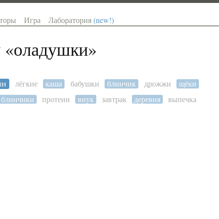
торы
Игра
Лаборатория
(new!)
 «
оладушки
»
ин
лёгкие
каша
бабушки
блинчик
дрожжи
щёки
блинчики
протеин
внук
завтрак
деревня
выпечка