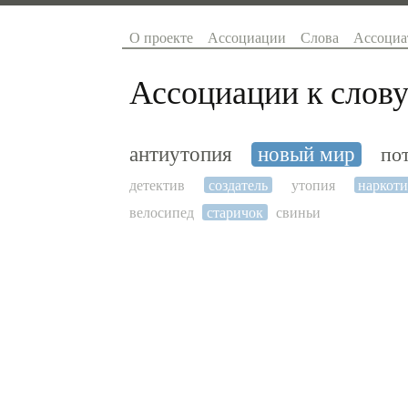
О проекте
Ассоциации
Слова
Ассоциа
Ассоциации к слову
антиутопия
новый мир
по
детектив
создатель
утопия
наркот
велосипед
старичок
свиньи