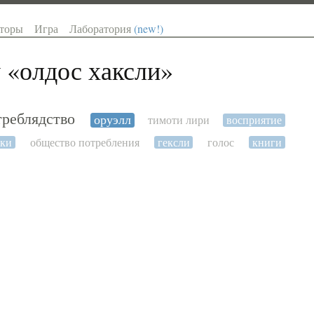
торы
Игра
Лаборатория
(new!)
 «
олдос хаксли
»
треблядство
оруэлл
тимоти лири
восприятие
ики
общество потребления
гексли
голос
книги