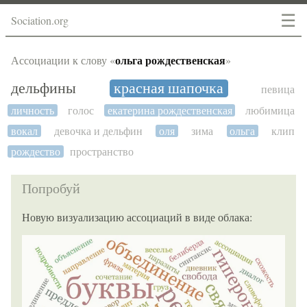
☰
Sociation.org
ольга рождественская
Ассоциации к слову «
»
дельфины
красная шапочка
певица
личность
голос
екатерина рождественская
любимица
вокал
девочка и дельфин
оля
зима
ольга
клип
рождество
пространство
Попробуй
Новую визуализацию ассоциаций в виде облака: