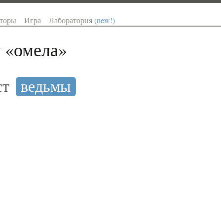
торы
Игра
Лаборатория
(new!)
 «
омела
»
ст
ведьмы