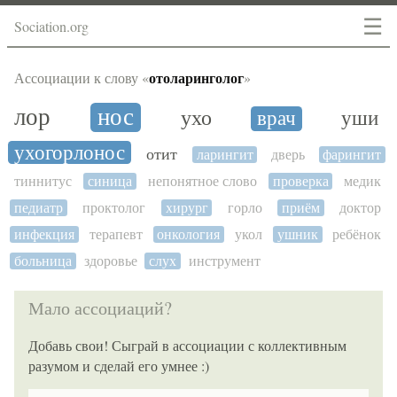
☰
Sociation.org
отоларинголог
Ассоциации к слову «
»
лор
нос
ухо
врач
уши
ухогорлонос
отит
ларингит
дверь
фарингит
тиннитус
синица
непонятное слово
проверка
медик
педиатр
проктолог
хирург
горло
приём
доктор
инфекция
терапевт
онкология
укол
ушник
ребёнок
больница
здоровье
слух
инструмент
Мало ассоциаций?
Добавь свои! Сыграй в ассоциации с коллективным
разумом и сделай его умнее :)