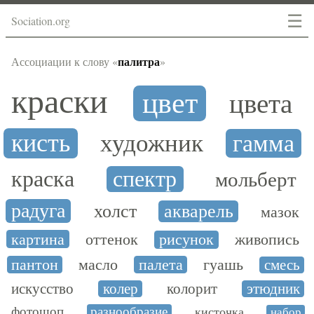
☰
Sociation.org
палитра
Ассоциации к слову «
»
краски
цвет
цвета
кисть
художник
гамма
краска
спектр
мольберт
радуга
холст
акварель
мазок
картина
оттенок
рисунок
живопись
пантон
масло
палета
гуашь
смесь
искусство
колер
колорит
этюдник
фотошоп
разнообразие
кисточка
набор