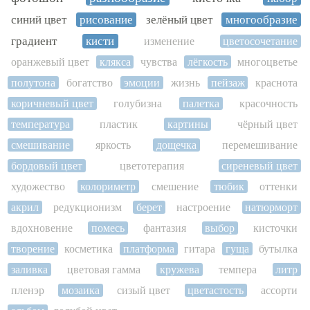
синий цвет
рисование
зелёный цвет
многообразие
градиент
кисти
изменение
цветосочетание
оранжевый цвет
клякса
чувства
лёгкость
многоцветье
полутона
богатство
эмоции
жизнь
пейзаж
краснота
коричневый цвет
голубизна
палетка
красочность
температура
пластик
картины
чёрный цвет
смешивание
яркость
дощечка
перемешивание
бордовый цвет
цветотерапия
сиреневый цвет
художество
колориметр
смешение
тюбик
оттенки
акрил
редукционизм
берет
настроение
натюрморт
вдохновение
помесь
фантазия
выбор
кисточки
творение
косметика
платформа
гитара
гуща
бутылка
заливка
цветовая гамма
кружева
темпера
литр
пленэр
мозаика
сизый цвет
цветастость
ассорти