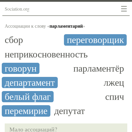
☰
Sociation.org
парламентарий
Ассоциации к слову «
»
сбор
переговорщик
неприкосновенность
говорун
парламентёр
департамент
лжец
белый флаг
спич
перемирие
депутат
Мало ассоциаций?