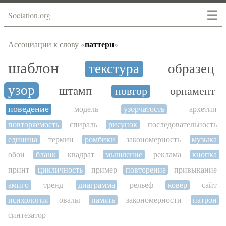
☰
Sociation.org
паттерн
Ассоциации к слову «
»
шаблон
текстура
образец
узор
штамп
повтор
орнамент
поведение
модель
узорчатость
архетип
повторяемость
спираль
рисунок
последовательность
единица
термин
ромбики
закономерность
музыка
обои
бланк
квадрат
мышление
реклама
кнопка
принт
цикличность
пример
повторение
привыкание
амиго
тренд
диаграмма
рельеф
ковёр
сайт
психология
овалы
память
закономерности
патрон
синтезатор