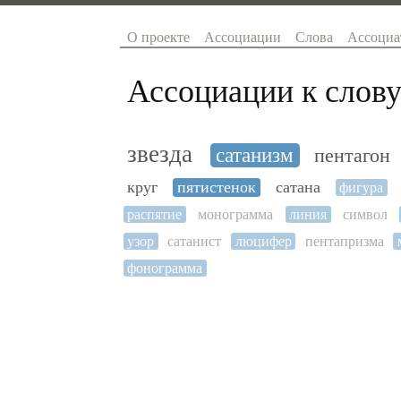
О проекте
Ассоциации
Слова
Ассоциа
Ассоциации к слову
звезда
сатанизм
пентагон
круг
пятистенок
сатана
фигура
распятие
монограмма
линия
символ
узор
сатанист
люцифер
пентапризма
фонограмма