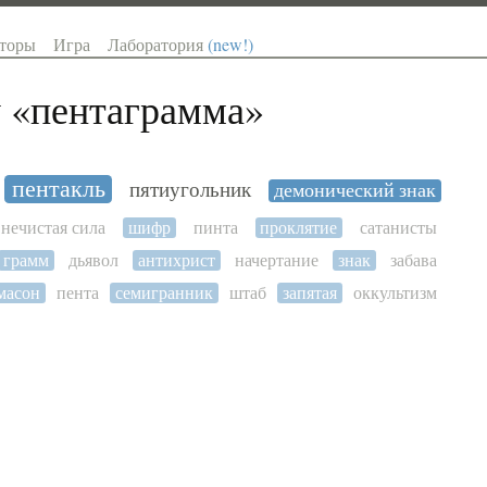
торы
Игра
Лаборатория
(new!)
 «
пентаграмма
»
пентакль
пятиугольник
демонический знак
нечистая сила
шифр
пинта
проклятие
сатанисты
грамм
дьявол
антихрист
начертание
знак
забава
масон
пента
семигранник
штаб
запятая
оккультизм