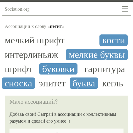
☰
Sociation.org
петит
Ассоциации к слову «
»
мелкий шрифт
кости
интерлиньяж
мелкие буквы
шрифт
буковки
гарнитура
сноска
эпитет
буква
кегль
Мало ассоциаций?
Добавь свои! Сыграй в ассоциации с коллективным
разумом и сделай его умнее :)