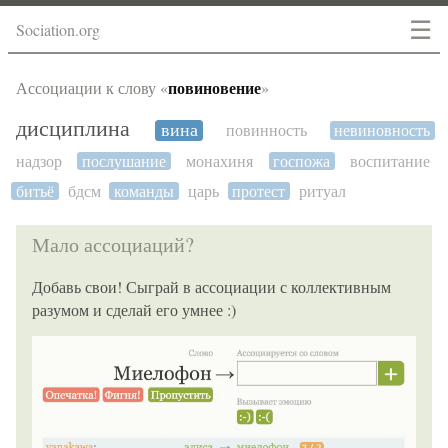
☰
Sociation.org
повиновение
Ассоциации к слову «
»
дисциплина
вина
повинность
невиновность
надзор
послушание
монахиня
госпожа
воспитание
битьё
бдсм
команды
царь
протест
ритуал
Мало ассоциаций?
Добавь свои! Сыграй в ассоциации с коллективным
разумом и сделай его умнее :)