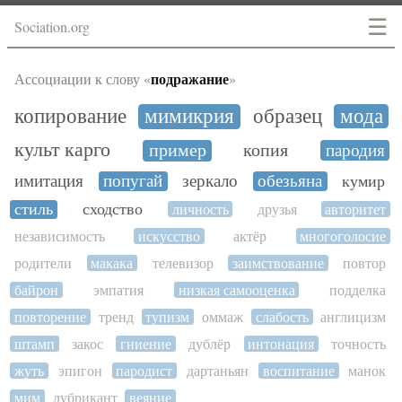
☰
Sociation.org
подражание
Ассоциации к слову «
»
копирование
мимикрия
образец
мода
культ карго
пример
копия
пародия
имитация
попугай
зеркало
обезьяна
кумир
стиль
сходство
личность
друзья
авторитет
независимость
искусство
актёр
многоголосие
родители
макака
телевизор
заимствование
повтор
байрон
эмпатия
низкая самооценка
подделка
повторение
тренд
тупизм
оммаж
слабость
англицизм
штамп
закос
гниение
дублёр
интонация
точность
жуть
эпигон
пародист
дартаньян
воспитание
манок
мим
лубрикант
веяние