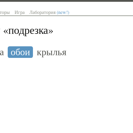
торы
Игра
Лаборатория
(new!)
 «
подрезка
»
а
обои
крылья