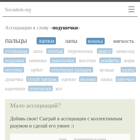
☰
Sociation.org
подушечки
Ассоциации к слову «
»
пальцы
лапки
лапы
кошка
мягкость
угольница
лапа
хлопья
переносица
дирол
шоколад
подушки
начинка
наволочки
коготки
конфеты
корм
ноготки
орбит
отпечатки пальцев
кольца
палец
душечка
сухой завтрак
одеяло
молоко
лапка
пяточки
вареники
отпечатки
кот
Мало ассоциаций?
Добавь свои! Сыграй в ассоциации с коллективным
разумом и сделай его умнее :)