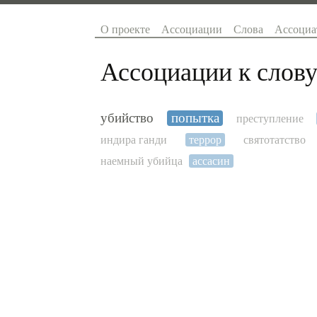
О проекте
Ассоциации
Слова
Ассоциа
Ассоциации к слову
убийство
попытка
преступление
индира ганди
террор
святотатство
наемный убийца
ассасин