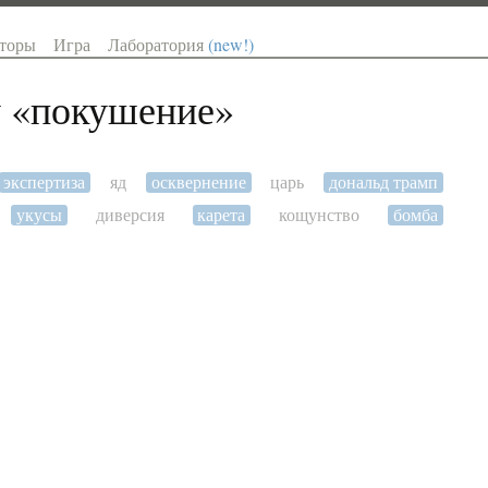
торы
Игра
Лаборатория
(new!)
 «
покушение
»
экспертиза
яд
осквернение
царь
дональд трамп
укусы
диверсия
карета
кощунство
бомба