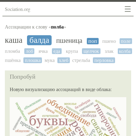
☰
Sociation.org
полба
Ассоциации к слову «
»
каша
балда
пшеница
поп
пшено
поле
пломба
лоб
ячка
еда
крупа
щелчок
злак
колба
пшёнка
плошка
мука
хлеб
стрельба
перловка
Попробуй
Новую визуализацию ассоциаций в виде облака: