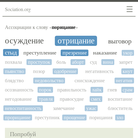
☰
Sociation.org
порицание
Ассоциации к слову «
»
осуждение
отрицание
выговор
стыд
преступление
презрение
наказание
укор
похвала
проступок
боль
аборт
суд
вина
запрет
пьянство
позор
одобрение
негативность
кнут
блядство
недовольство
снисхождение
негатив
осознанность
порок
правильность
лайк
гнев
срам
негодование
травля
правосудие
смех
воспитание
невоспитанность
замечание
ужас
блюститель
прорицание
преступник
прощение
порицания
зло
Попробуй