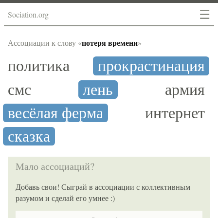
☰
Sociation.org
потеря времени
Ассоциации к слову «
»
политика
прокрастинация
смс
лень
армия
весёлая ферма
интернет
сказка
Мало ассоциаций?
Добавь свои! Сыграй в ассоциации с коллективным
разумом и сделай его умнее :)