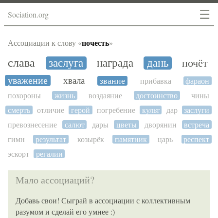
☰
Sociation.org
почесть
Ассоциации к слову «
»
слава
заслуга
награда
дань
почёт
уважение
хвала
звание
прибавка
фараон
похороны
жизнь
воздаяние
достоинство
чины
смерть
отличие
герой
погребение
культ
дар
заслуги
превознесение
салют
дары
цветы
дворянин
встреча
гимн
результат
козырёк
памятник
царь
респект
эскорт
регалии
Мало ассоциаций?
Добавь свои! Сыграй в ассоциации с коллективным
разумом и сделай его умнее :)