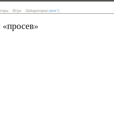
торы
Игра
Лаборатория
(new!)
 «
просев
»