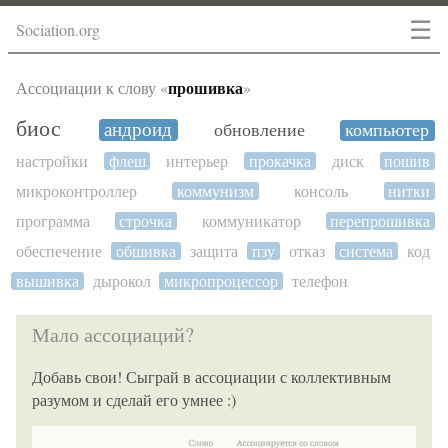
☰
Sociation.org
прошивка
Ассоциации к слову «
»
биос
андроид
обновление
компьютер
настройки
флеш
интерьер
прокачка
диск
пошив
микроконтроллер
коммунизм
консоль
нитки
программа
строчка
коммуникатор
перепрошивка
обеспечение
обшивка
защита
пзу
отказ
система
код
вышивка
дырокол
микропроцессор
телефон
Мало ассоциаций?
Добавь свои! Сыграй в ассоциации с коллективным
разумом и сделай его умнее :)