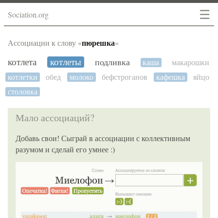
☰
Sociation.org
пюрешка
Ассоциации к слову «
»
котлета
котлеты
подливка
каша
макарошки
котлетки
обед
молоко
бефстроганов
кафешка
яйцо
столовка
Мало ассоциаций?
Добавь свои! Сыграй в ассоциации с коллективным
разумом и сделай его умнее :)