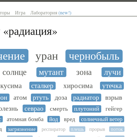
торы
Игра
Лаборатория
(new!)
 «
радиация
»
чение
уран
чернобыль
солнце
мутант
зона
лучи
кусима
сталкер
хиросима
утечка
тон
атом
ртуть
доза
радиатор
взрыв
олезнь
севрао
смерть
плутоний
гейгер
с
атомная бомба
йод
вред
солнечный ветер
д
загрязнение
респиратор
плешь
прорыв
поток