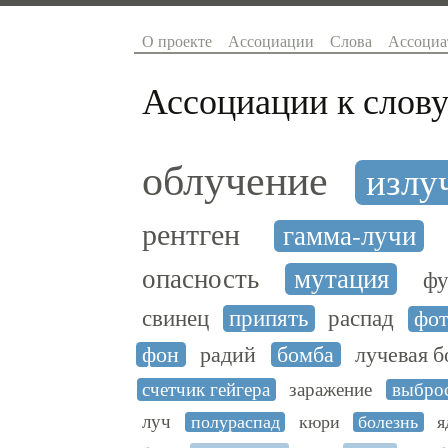
О проекте
Ассоциации
Слова
Ассоциа
Ассоциации к слову
облучение
излу
рентген
гамма-лучи
опасность
мутация
фу
свинец
припять
распад
фо
фон
радий
бомба
лучевая б
счетчик гейгера
заражение
выбро
луч
полураспад
кюри
болезнь
я