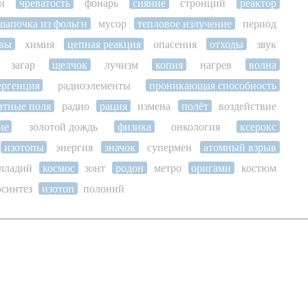
и
чреватость
фонарь
сияние
стронций
реактор
шапочка из фольги
мусор
тепловое излучение
период
вы
химия
цепная реакция
опасения
отходы
звук
загар
щелчок
лучизм
копия
нагрев
волна
ергенция
радиоэлементы
проникающая способность
итные поля
радио
рация
измена
полёт
воздействие
ие
золотой дождь
физика
онкология
ксерокс
изотопы
энергия
значок
супермен
атомный взрыв
лладий
космос
зонт
родон
метро
оригами
костюм
осинтез
изотоп
полоний