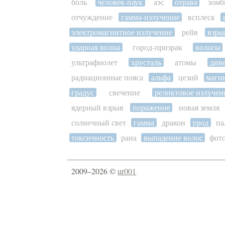
боль
человек-паук
аэс
отрава
зомб
отчуждение
гамма-излучение
всплеск
электромагнитное излучение
рейв
взры
ударная волна
город-призрак
волосы
ультрафиолет
хрусталь
атомы
див
радиационные пояса
альфа
цезий
магн
градус
свечение
реликтовое излучен
ядерный взрыв
поражение
новая земля
солнечный свет
гамма
дракон
урод
па
токсичность
рана
выпадение волос
фот
2009–2026 ©
ur001