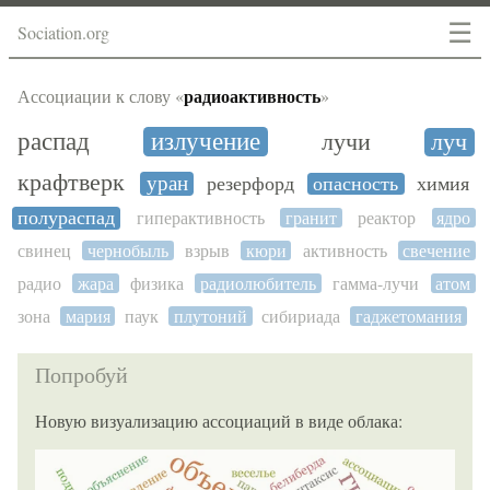
☰
Sociation.org
радиоактивность
Ассоциации к слову «
»
распад
излучение
лучи
луч
крафтверк
уран
резерфорд
опасность
химия
полураспад
гиперактивность
гранит
реактор
ядро
свинец
чернобыль
взрыв
кюри
активность
свечение
радио
жара
физика
радиолюбитель
гамма-лучи
атом
зона
мария
паук
плутоний
сибириада
гаджетомания
Попробуй
Новую визуализацию ассоциаций в виде облака: