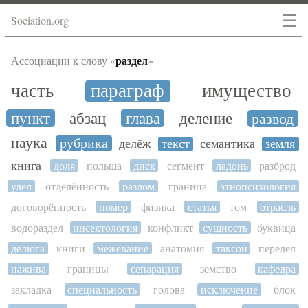
☰
Sociation.org
раздел
Ассоциации к слову «
»
часть
параграф
имущество
пункт
абзац
глава
деление
развод
наука
рубрика
делёж
текст
семантика
земля
книга
доля
польша
диск
сегмент
ладонь
разброд
удел
отделённость
разлом
граница
этнопсихология
договорённость
номер
физика
статья
том
отрасль
водораздел
инсектология
конфликт
сущность
буквица
делюга
книги
межевание
анатомия
таксон
передел
нажива
границы
сепарация
земство
кафедра
закладка
специальность
голова
исключение
блок