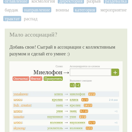
оглавление
космология
директория
разрыв
раздевалка
бардак
направление
воины
категория
мероприятие
трактат
распад
Мало ассоциаций?
Добавь свои! Сыграй в ассоциации с коллективным
разумом и сделай его умнее :)