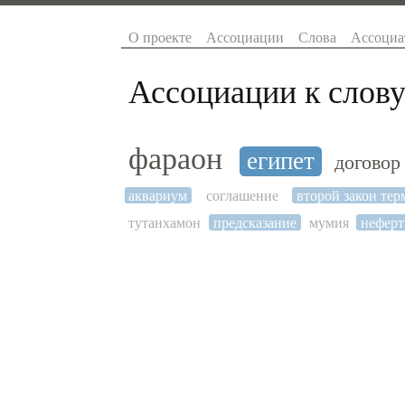
О проекте
Ассоциации
Слова
Ассоциа
Ассоциации к слову
фараон
египет
договор
аквариум
соглашение
второй закон те
тутанхамон
предсказание
мумия
неферт