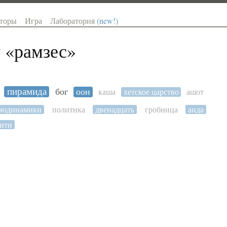
торы
Игра
Лаборатория
(new!)
 «
рамзес
»
пирамида
бог
оон
каша
хетское царство
ашот
рмодинамики
политика
двенадцать
гробница
аида
ити