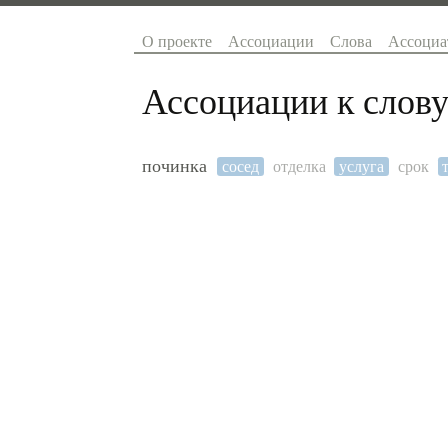
О проекте
Ассоциации
Слова
Ассоциа
Ассоциации к слову
починка
сосед
отделка
услуга
срок