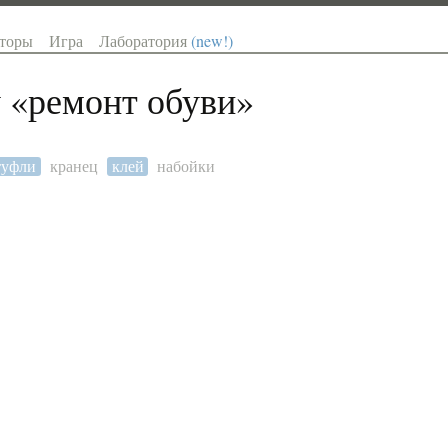
торы
Игра
Лаборатория
(new!)
 «
ремонт обуви
»
туфли
кранец
клей
набойки