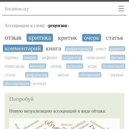
☰
Sociation.org
рецензия
Ассоциации к слову «
»
отзыв
критика
критик
очерк
статья
комментарий
книга
рефакторинг
ответ
комент
оценка
ревью
реферат
редактор
описание
фильм
спектакль
мнение
обзор
резюме
игра
белинский
стиль
рефлексия
автор
обозрение
разнос
диссертация
ксендз
Попробуй
Новую визуализацию ассоциаций в виде облака: