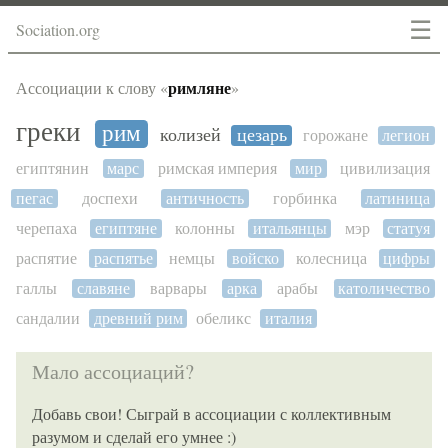
☰
Sociation.org
римляне
Ассоциации к слову «
»
греки
рим
колизей
цезарь
горожане
легион
египтянин
марс
римская империя
мир
цивилизация
пегас
доспехи
античность
горбинка
латиница
черепаха
египтяне
колонны
итальянцы
мэр
статуя
распятие
распятье
немцы
войско
колесница
цифры
галлы
славяне
варвары
арка
арабы
католичество
сандалии
древний рим
обеликс
италия
Мало ассоциаций?
Добавь свои! Сыграй в ассоциации с коллективным
разумом и сделай его умнее :)