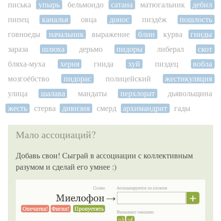
писька
упырь
бельмондо
сатана
матюгальник
дебил
пипец
каналья
овца
донос
пиздёж
пошлость
говноеды
начальник
выражение
блин
курва
гниды
зараза
шлюха
дерьмо
пидоры
либерал
скот
бляха-муха
херня
гнида
хуй
пиздец
вобла
мозгоёбство
пидорас
полицейский
жестикуляция
улица
шалава
мандаты
перхлорат
дьявольщина
жесть
стерва
дивизия
смерд
архимандрит
гады
Мало ассоциаций?
Добавь свои! Сыграй в ассоциации с коллективным
разумом и сделай его умнее :)