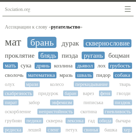
☰
Sociation.org
ругательство
Ассоциации к слову «
»
мат
брань
дурак
сквернословие
проклятие
блядь
пизда
ругань
боцман
мать
сука
дрянь
козлина
дьявол
лох
грубость
сволочь
математика
мразь
шваль
пидор
собака
олух
мрази
колесо
перекидывание
тварь
скабрезность
придурок
баран
варез
феня
гвозди
пират
забор
эвфемизм
пиписька
пиздюк
оскорбление
непристойность
скотина
гневливость
грубиян
педики
скверна
лексика
гад
обида
бычара
редиска
леший
сленг
петух
свинья
башка
хер