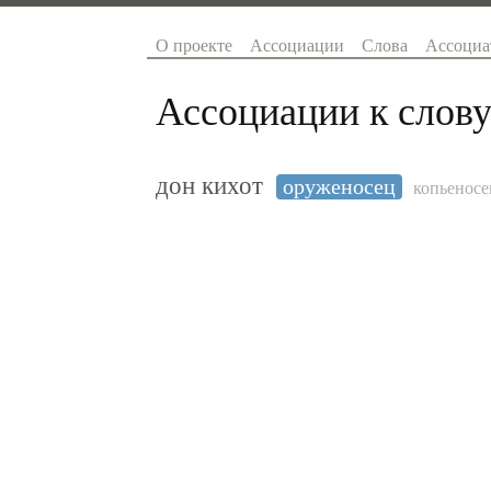
О проекте
Ассоциации
Слова
Ассоциа
Ассоциации к слову
дон кихот
оруженосец
копьеносе