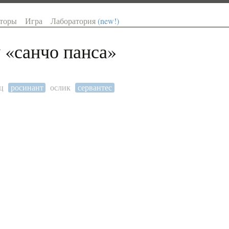
торы
Игра
Лаборатория
(new!)
 «
санчо панса
»
ц
росинант
ослик
сервантес