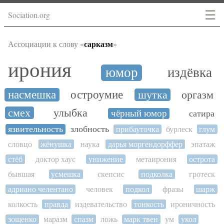
☰
Sociation.org
сарказм
Ассоциации к слову «
»
ирония
юмор
издёвка
насмешка
остроумие
шутка
оргазм
смех
улыбка
чёрный юмор
сатира
язвительность
злобность
прибауточка
бурлеск
глум
словцо
жёнушка
наука
дарья моргендорффер
эпатаж
стёб
доктор хаус
унижение
метаирония
острота
бывшая
усмешка
скепсис
подколка
гротеск
адриано челентано
человек
подкол
фразы
шарж
колкость
правда
издевательство
тонкость
ироничность
зощенко
маразм
спазм
ложь
марк твен
ум
укол