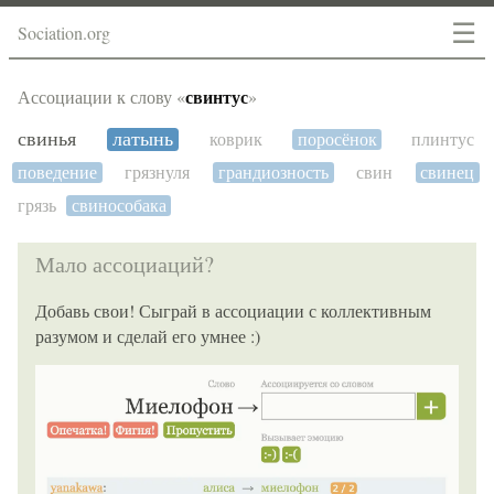
☰
Sociation.org
свинтус
Ассоциации к слову «
»
свинья
латынь
коврик
поросёнок
плинтус
поведение
грязнуля
грандиозность
свин
свинец
грязь
свинособака
Мало ассоциаций?
Добавь свои! Сыграй в ассоциации с коллективным
разумом и сделай его умнее :)