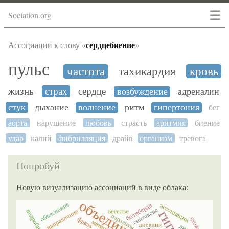
☰
Sociation.org
сердцебиение
Ассоциации к слову «
»
пульс
частота
тахикардия
кровь
жизнь
страх
сердце
возбуждение
адреналин
стук
дыхание
волнение
ритм
гипертония
бег
аорта
нарушение
любовь
страсть
аритмия
биение
удар
калий
фибрилляция
драйв
организм
тревога
Попробуй
Новую визуализацию ассоциаций в виде облака: