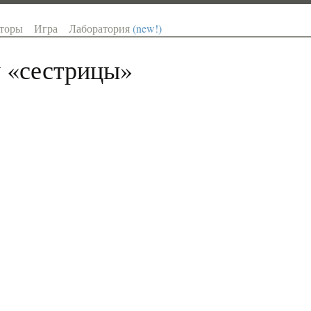
торы
Игра
Лаборатория
(new!)
 «
сестрицы
»