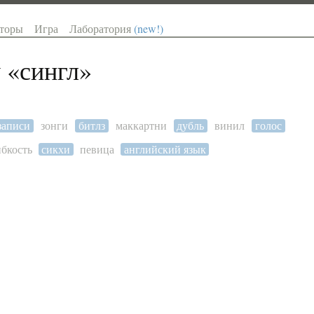
торы
Игра
Лаборатория
(new!)
 «
сингл
»
записи
зонги
битлз
маккартни
дубль
винил
голос
ибкость
сикхи
певица
английский язык