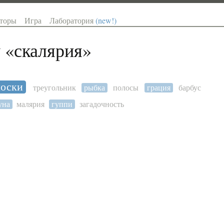
торы
Игра
Лаборатория
(new!)
 «
скалярия
»
лоски
треугольник
рыбка
полосы
грация
барбус
уна
малярия
гуппи
загадочность