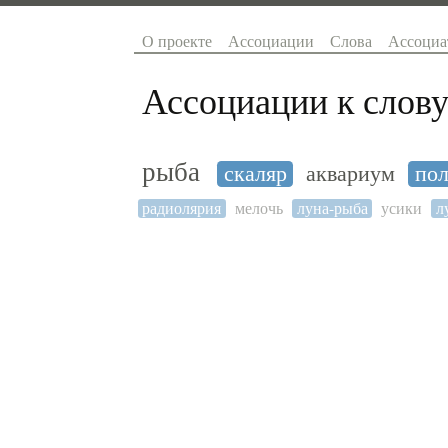
О проекте
Ассоциации
Слова
Ассоциа
Ассоциации к слову
рыба
скаляр
аквариум
по
радиолярия
мелочь
луна-рыба
усики
л