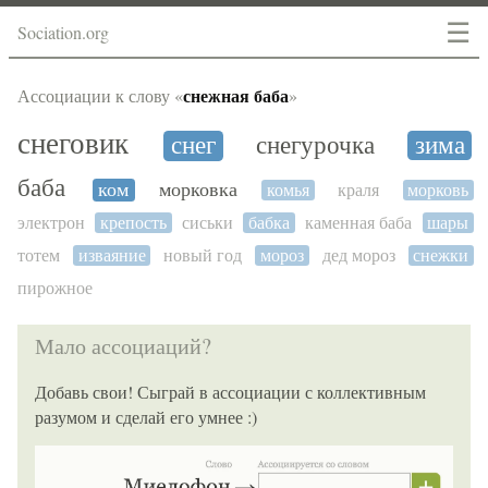
☰
Sociation.org
снежная баба
Ассоциации к слову «
»
снеговик
снег
снегурочка
зима
баба
ком
морковка
комья
краля
морковь
электрон
крепость
сиськи
бабка
каменная баба
шары
тотем
изваяние
новый год
мороз
дед мороз
снежки
пирожное
Мало ассоциаций?
Добавь свои! Сыграй в ассоциации с коллективным
разумом и сделай его умнее :)