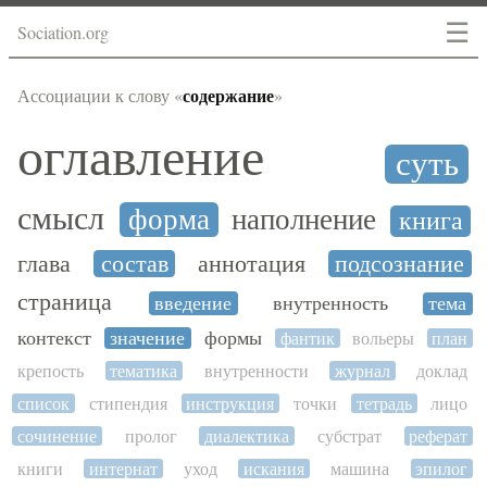
☰
Sociation.org
содержание
Ассоциации к слову «
»
оглавление
суть
смысл
форма
наполнение
книга
глава
состав
аннотация
подсознание
страница
введение
внутренность
тема
контекст
значение
формы
фантик
вольеры
план
крепость
тематика
внутренности
журнал
доклад
список
стипендия
инструкция
точки
тетрадь
лицо
сочинение
пролог
диалектика
субстрат
реферат
книги
интернат
уход
искания
машина
эпилог