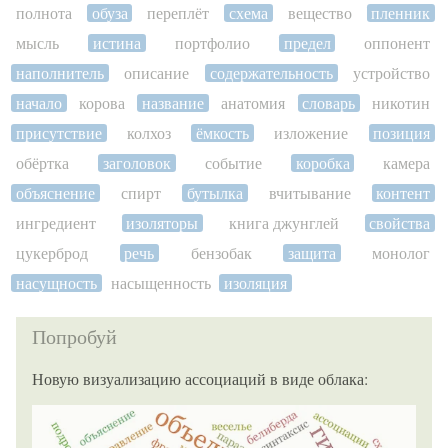
полнота
обуза
переплёт
схема
вещество
пленник
мысль
истина
портфолио
предел
оппонент
наполнитель
описание
содержательность
устройство
начало
корова
название
анатомия
словарь
никотин
присутствие
колхоз
ёмкость
изложение
позиция
обёртка
заголовок
событие
коробка
камера
объяснение
спирт
бутылка
вчитывание
контент
ингредиент
изоляторы
книга джунглей
свойства
цукерброд
речь
бензобак
защита
монолог
насущность
насыщенность
изоляция
Попробуй
Новую визуализацию ассоциаций в виде облака: