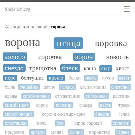
☰
Sociation.org
сорока
Ассоциации к слову «
»
ворона
птица
воровка
золото
сорочка
ворон
новость
гнездо
трещотка
блеск
каша
сыр
хвост
перо
болтушка
крыло
белки
лесть
мусор
взлёт
быль
злодейка
пятно
галдёж
клептомания
считалка
кража
сороконожка
стрекотание
сороковые
вестник
синий цвет
сорок
ювелир
сказка
весть
треск
скороговорка
сорочинская ярмарка
блесна
галка
блестяшки
ночь
бок
сорок сороков
сплетни
проделки
дракон
молва
бычок
воровство
галька