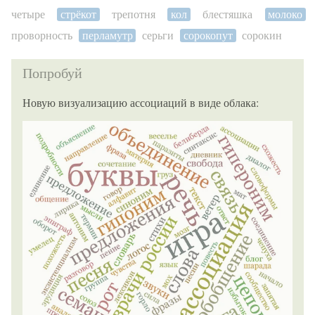
четыре
стрёкот
трепотня
кол
блестяшка
молоко
проворность
перламутр
серьги
сорокопут
сорокин
Попробуй
Новую визуализацию ассоциаций в виде облака: